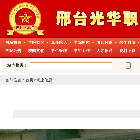
网站首页
-
学院概况
-
现任院长
-
学院新闻
-
名师风采
-
教学科研
-
学院公告
-
校园文化
-
学生管理
-
学生工作
-
人才招聘
-
资料下载
站内搜索：
当前位置：
首页
>就业信息