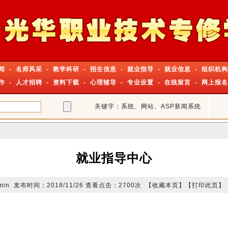
闻
-
名师风采
-
教学科研
-
招生信息
-
就业指导
-
就业信息
-
组织机构
作
-
人才招聘
-
资料下载
-
心理辅导
-
专业设置
-
在线留言
-
网上报名
关键字：系统、网站、ASP新闻系统
就业指导中心
in 发布时间：2018/11/26 查看点击：2700次 【
收藏本页
】【
打印此页
】