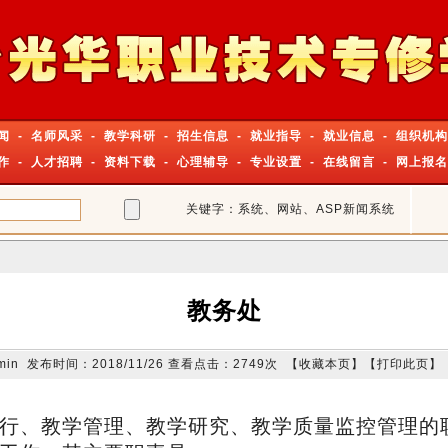
闻
-
名师风采
-
教学科研
-
招生信息
-
就业指导
-
就业信息
-
组织机构
作
-
人才招聘
-
资料下载
-
心理辅导
-
专业设置
-
在线留言
-
网上报名
关键字：系统、网站、ASP新闻系统
教务处
in 发布时间：2018/11/26 查看点击：2749次 【
收藏本页
】【
打印此页
】
行、教学管理、教学研究、教学质量监控管理的